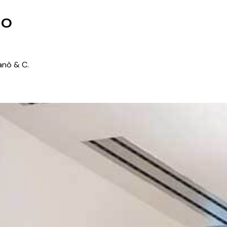
to
ganò & C.