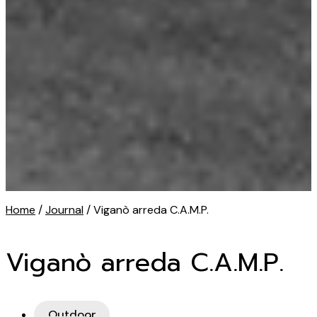
Home
/
Journal
/ Viganò arreda C.A.M.P.
Viganò arreda C.A.M.P.
Outdoor