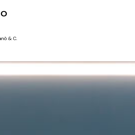
to
ganò & C.