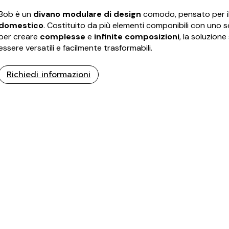
Bob è un
divano
modulare di design
comodo, pensato per il
domestico
. Costituito da più elementi componibili con uno
per creare
complesse
e
infinite composizioni
, la soluzion
essere versatili e facilmente trasformabili.
Richiedi informazioni