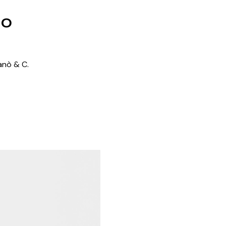
to
ganò & C.