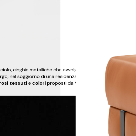
ciolo, cinghie metalliche che avvolgono gli imbottiti,
ergo, nel soggiorno di una residenza o nella hall di un
osi tessuti
e
colori
proposti da Viganò Office.