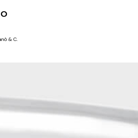
to
ganò & C.