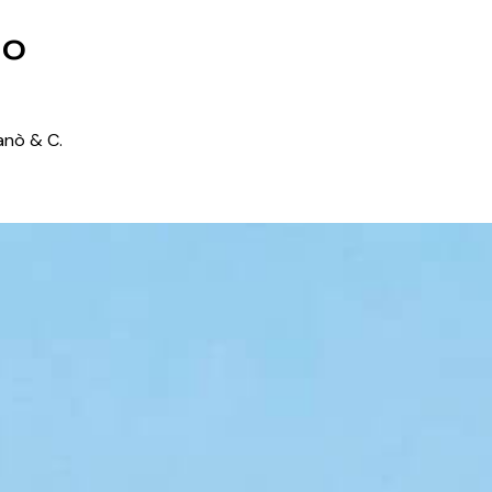
to
ganò & C.