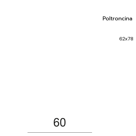
Poltroncina v
62x78