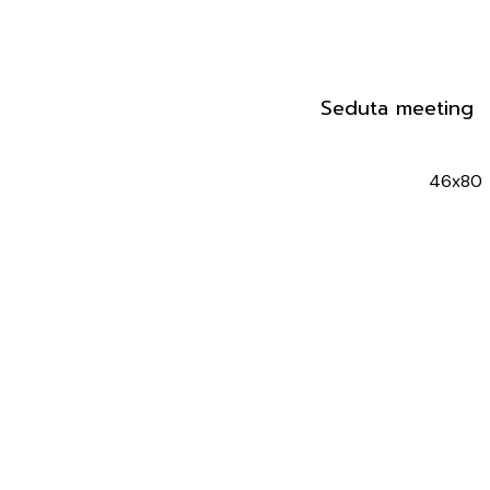
Seduta meeting s
46x80