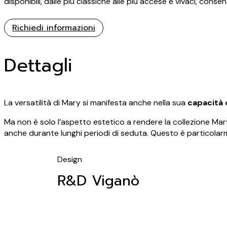
disponibili, dalle più classiche alle più accese e vivaci, conse
Richiedi informazioni
Dettagli
La versatilità di Mary si manifesta anche nella sua
capacità d
Ma non è solo l’aspetto estetico a rendere la collezione Mar
anche durante lunghi periodi di seduta. Questo è particolarm
Design
R&D Viganò