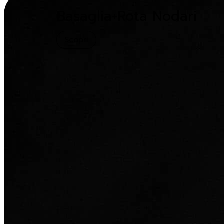
Basaglia+Rota Nodari
Scopri