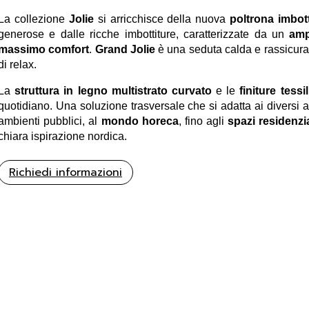
La collezione
Jolie
si arricchisce della nuova
poltrona imbot
generose e dalle ricche imbottiture, caratterizzate da un
amp
massimo comfort
.
Grand Jolie
è una seduta calda e rassicuran
di relax.
La
struttura in legno
multistrato curvato
e le
finiture tessil
quotidiano. Una soluzione trasversale che si adatta ai diversi a
ambienti pubblici, al
mondo horeca
, fino agli
spazi residenzia
chiara ispirazione nordica.
Richiedi informazioni