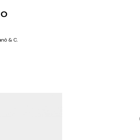
to
ganò & C.