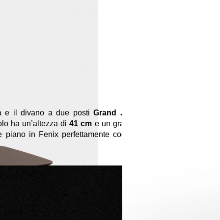
a e il divano a due posti
Grand
Jolie
, un accessorio
volo ha un’altezza di
41 cm
e un grande
top circolare
o
o e piano in Fenix perfettamente coordinato con tutta la