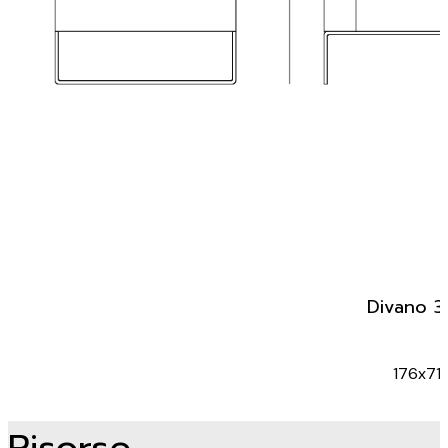
Divano 3
176x71
Risorse