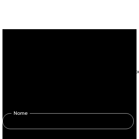
Vuoi saperne di più sull
Compila il form, sarai contattato da uno dei nostri profession
Nome