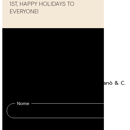
1ST, HAPPY HOLIDAYS TO
EVERYONE!
Rimani aggiornato
Ricevi tutte le novità sulle sedute Viganò & C.
Nome