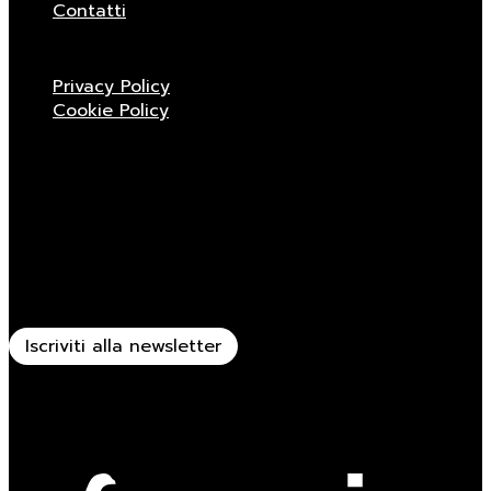
Contatti
Privacy Policy
Cookie Policy
Rimani aggiornato
Ricevi tutte le novità sulle sedute Viganò & C.
Iscriviti alla newsletter
Powered by