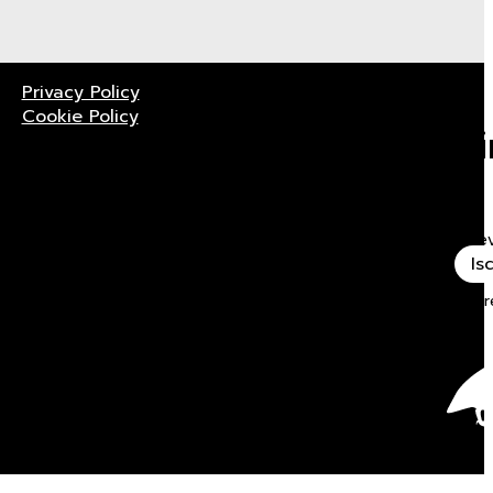
Privacy Policy
Cookie Policy
R
Rice
Is
Power