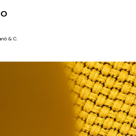
to
ganò & C.