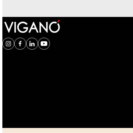
©2026 VIGANÒ & C. S.R.L.- Tutti i diritti riservati | P.IVA 0070408