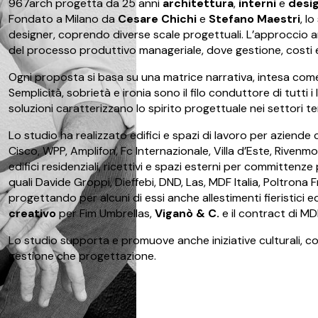
967arch progetta da 25 anni
architettura
,
interni
e
desi
Fondato a Milano da
Cesare Chichi
e
Stefano Maestri
, l
designer, coprendo diverse scale progettuali. L’approccio art
del processo produttivo manageriale, dove gestione, costi e
Ogni proposta si basa su una matrice narrativa, intesa come s
Semplicità, sobrietà e ironia sono il filo conduttore di tutti i 
soluzioni caratterizzano lo spirito progettuale nei settori terz
Lo studio ha realizzato edifici e spazi di lavoro per aziend
Cisco, WPP, Amplifon, Fc Internazionale, Villa d’Este, Riven
edifici residenziali, ricettivi e spazi esterni per committenz
quali Davide Groppi, Dieffebi, DND, Las, MDF Italia, Poltrona 
progettando per alcuni di essi anche allestimenti fieristici ed
creativo
per Fim Umbrellas,
Viganò & C.
e il contract di MDF
Lo studio supporta e promuove anche iniziative culturali, c
gestione che progettazione.