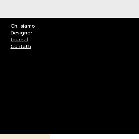
Chi siamo
Designer
Journal
Contatti
0969 – C.F. 01107630152